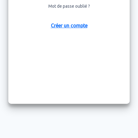
❌
Caractère spécial
Mot de passe oublié ?
❌
10 caractères
Je reconnais avoir pris connaissance des
Créer un compte
Conditions Générales d'Utilisation
See Tickets S.A.S traite les données recueillies pour vous permettre
d'utiliser nos services en qualité de vendeur et/ou d'acheteur. Pour en
savoir plus sur la gestion de vos données personnelles et pour exercer vos
droits, reportez-vous à notre
Politique de protection des données
personnelles
Créer un compte
Se connecter