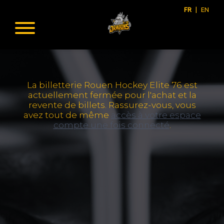
FR
|
EN
La billetterie Rouen Hockey Elite 76 est
actuellement fermée pour l'achat et la
revente de billets. Rassurez-vous, vous
avez tout de même
accès à votre espace
compte une fois connecté
.