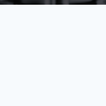
LIENS RAPIDES
Site officiel
Billetterie officielle
Conditions Générales d'Utilisation
Protection des données
Conditions de référencement et
de déréférencement
Aide
Copyright © 2026 Tous droits réservés par
See Tickets
.
SUIVEZ-NOUS