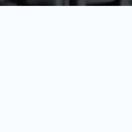
LIENS RAPIDES
Site officiel
Billetterie officielle
Conditions Générales d'Utilisation
Protection des données
Conditions de référencement et
de déréférencement
Aide
Copyright © 2026 Tous droits réservés par
See Tickets
.
SUIVEZ-NOUS