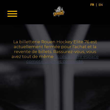
FR
|
EN
La billetterie Rouen Hockey Elite 76 est
actuellement fermée pour l'achat et la
revente de billets. Rassurez-vous, vous
avez tout de même
accès à votre espace
compte une fois connecté
.